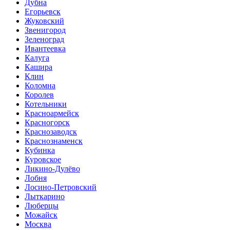
Дубна
Егорьевск
Жуковский
Звенигород
Зеленоград
Ивантеевка
Калуга
Кашира
Клин
Коломна
Королев
Котельники
Красноармейск
Красногорск
Краснозаводск
Краснознаменск
Кубинка
Куровское
Ликино-Дулёво
Лобня
Лосино-Петровский
Лыткарино
Люберцы
Можайск
Москва