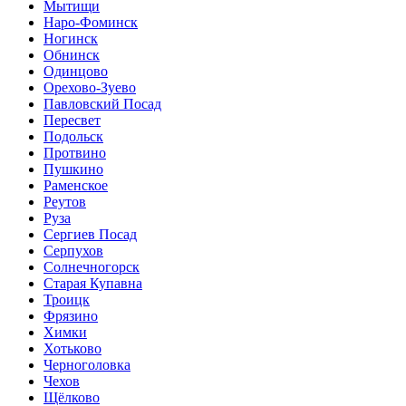
Мытищи
Наро-Фоминск
Ногинск
Обнинск
Одинцово
Орехово-Зуево
Павловский Посад
Пересвет
Подольск
Протвино
Пушкино
Раменское
Реутов
Руза
Сергиев Посад
Серпухов
Солнечногорск
Старая Купавна
Троицк
Фрязино
Химки
Хотьково
Черноголовка
Чехов
Щёлково