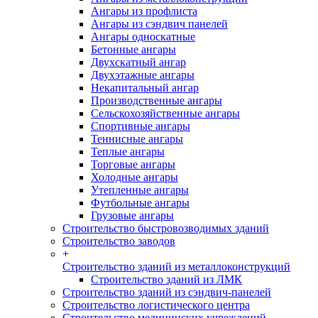
Ангары из профлиста
Ангары из сэндвич панелей
Ангары односкатные
Бетонные ангары
Двухскатный ангар
Двухэтажные ангары
Некапитальный ангар
Производственные ангары
Сельскохозяйственные ангары
Спортивные ангары
Теннисные ангары
Теплые ангары
Торговые ангары
Холодные ангары
Утепленные ангары
Футбольные ангары
Грузовые ангары
Строительство быстровозводимых зданий
Строительство заводов
+
Строительство зданий из металлоконструкций
Строительство зданий из ЛМК
Строительство зданий из сэндвич-панелей
Строительство логистического центра
Строительство медицинских учреждений