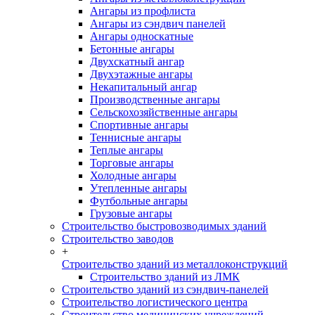
Ангары из профлиста
Ангары из сэндвич панелей
Ангары односкатные
Бетонные ангары
Двухскатный ангар
Двухэтажные ангары
Некапитальный ангар
Производственные ангары
Сельскохозяйственные ангары
Спортивные ангары
Теннисные ангары
Теплые ангары
Торговые ангары
Холодные ангары
Утепленные ангары
Футбольные ангары
Грузовые ангары
Строительство быстровозводимых зданий
Строительство заводов
+
Строительство зданий из металлоконструкций
Строительство зданий из ЛМК
Строительство зданий из сэндвич-панелей
Строительство логистического центра
Строительство медицинских учреждений