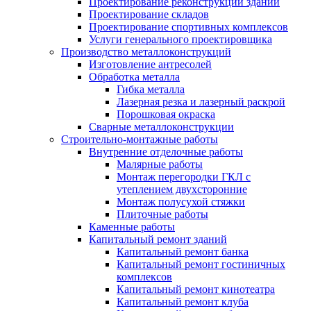
Проектирование реконструкции зданий
Проектирование складов
Проектирование спортивных комплексов
Услуги генерального проектировщика
Производство металлоконструкций
Изготовление антресолей
Обработка металла
Гибка металла
Лазерная резка и лазерный раскрой
Порошковая окраска
Сварные металлоконструкции
Строительно-монтажные работы
Внутренние отделочные работы
Малярные работы
Монтаж перегородки ГКЛ с
утеплением двухсторонние
Монтаж полусухой стяжки
Плиточные работы
Каменные работы
Капитальный ремонт зданий
Капитальный ремонт банка
Капитальный ремонт гостиничных
комплексов
Капитальный ремонт кинотеатра
Капитальный ремонт клуба