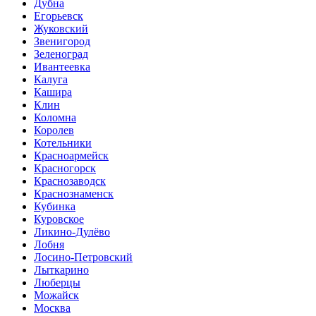
Дубна
Егорьевск
Жуковский
Звенигород
Зеленоград
Ивантеевка
Калуга
Кашира
Клин
Коломна
Королев
Котельники
Красноармейск
Красногорск
Краснозаводск
Краснознаменск
Кубинка
Куровское
Ликино-Дулёво
Лобня
Лосино-Петровский
Лыткарино
Люберцы
Можайск
Москва