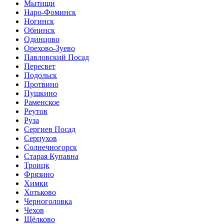
Мытищи
Наро-Фоминск
Ногинск
Обнинск
Одинцово
Орехово-Зуево
Павловский Посад
Пересвет
Подольск
Протвино
Пушкино
Раменское
Реутов
Руза
Сергиев Посад
Серпухов
Солнечногорск
Старая Купавна
Троицк
Фрязино
Химки
Хотьково
Черноголовка
Чехов
Щёлково