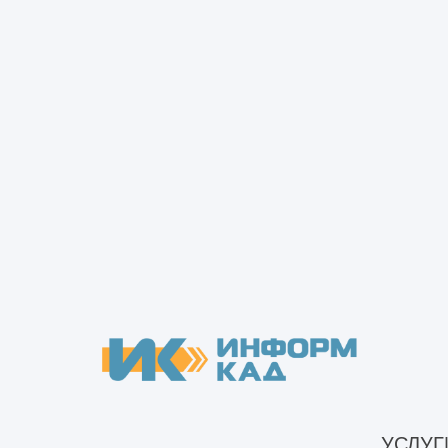
складов
под ключ
Качественное строительство
склада под ключ — это не прост
процесс возведения здания, а
комплексное решение.
Современные склады должны б
функциональными, безопасными
адаптированными под конкретн
задачи.
Подробнее
Заказать звонок
УСЛУГ