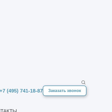
ангаров
под ключ
 выполняем проектирование и
роительство быстровозводимых
гаров каркасного и
скаркасного типа. У нас вы
ожете заказать ангары для
оизводственных комплексов,
змещения спортивных и
ммерческих объектов.
Подробнее
Заказать звонок
+7 (495) 741-18-87
Заказать звонок
ТАКТЫ