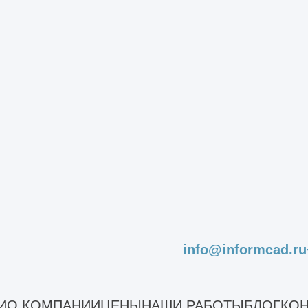
проектирование
под ключ
Команда инженеров составит
Мы
о
проект, который будет
ст
соответствовать требованиям при
ан
эксплуатации объекта.
бе
ыть
Разрабатываем все стадии и
см
 и
разделы проектной документации.
пр
ые
Проходим согласования, получаем
ра
разрешение на строительство.
ко
Подробнее
Заказать звонок
info@informcad.ru
И
О КОМПАНИИ
ЦЕНЫ
НАШИ РАБОТЫ
БЛОГ
КОН