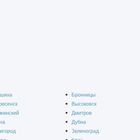
ходит в штукатурные р
шиха
Бронницы
ресенск
Высоковск
жинский
Дмитров
на
Дубна
игород
Зеленоград
вных видов черновой отделки помещений и обл