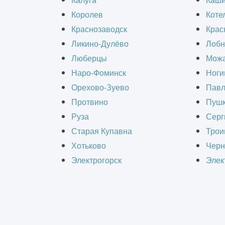
Калуга
Каш
предусматривают выравнивание пове
Королев
Коте
отделываемой поверхности могут пр
Краснозаводск
Крас
теплоизоляция, устойчивость к агр
Ликино-Дулёво
Лобн
слоя финишной отделки.
Люберцы
Можа
Наро-Фоминск
Ноги
Орехово-Зуево
Павл
Рассмотрим, что входит в
штукатурн
Протвино
Пушк
Руза
Серг
Содержание статьи:
Старая Купавна
Трои
Хотьково
Черн
Виды штукатурных работ
Электрогорск
Элек
Отделка простыми растворами
Отделка специальными раствор