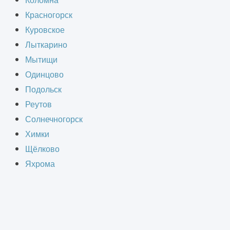
Коломна
лки. Также в ходе оштукатуривания
Красногорск
, улучшенная звукоизоляция,
Куровское
может использоваться в качестве
Лыткарино
Мытищи
Одинцово
Подольск
Реутов
Солнечногорск
Химки
Щёлково
Яхрома