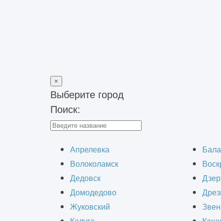
×
Выберите город
Поиск:
Главная
>
Блог
>
Что входит в штукатурные работы
Что в
Апрелевка
Бала
Волоколамск
Воск
Дедовск
Дзер
Домодедово
Дрез
Жуковский
Звен
Штукатурные работы – один из осно