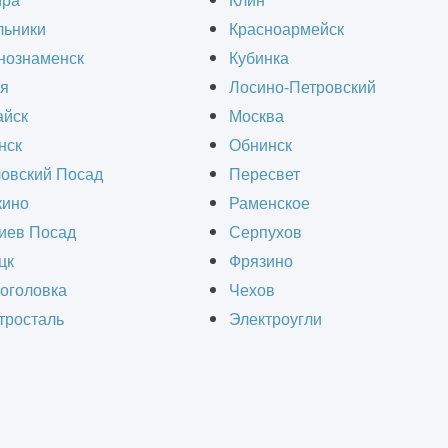
ира
Клин
рхностей стен для последующей чистовой отде
льники
Красноармейск
идаваться дополнительные свойства, например
нознаменск
Кубинка
ессивным веществам. Декоративная штукатурка 
я
Лосино-Петровский
йск
Москва
нск
Обнинск
овский Посад
Пересвет
ые работы
и особенности их выполнения.
ино
Раменское
иев Посад
Серпухов
цк
Фрязино
оголовка
Чехов
тросталь
Электроугли
ами