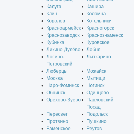
Калуга
Кашира
Клин
Коломна
Королев
Котельники
Красноармейск
Красногорск
Краснозаводск
Краснознаменск
Кубинка
Куровское
Ликино-Дулёво
Лобня
Лосино-
Лыткарино
Петровский
Люберцы
Можайск
Москва
Мытищи
Наро-Фоминск
Ногинск
Обнинск
Одинцово
Орехово-Зуево
Павловский
Посад
Пересвет
Подольск
Протвино
Пушкино
Раменское
Реутов