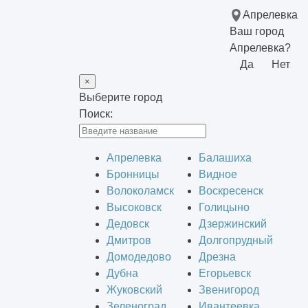
Апрелевка
Ваш город
Апрелевка?
Да
Нет
×
Выберите город
Поиск:
Апрелевка
Балашиха
Бронницы
Видное
Волоколамск
Воскресенск
Высоковск
Голицыно
Дедовск
Дзержинский
Дмитров
Долгопрудный
Домодедово
Дрезна
Дубна
Егорьевск
Жуковский
Звенигород
Зеленоград
Ивантеевка