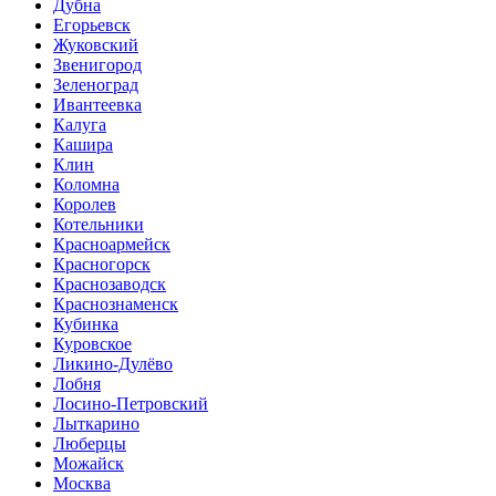
Дубна
Егорьевск
Жуковский
Звенигород
Зеленоград
Ивантеевка
Калуга
Кашира
Клин
Коломна
Королев
Котельники
Красноармейск
Красногорск
Краснозаводск
Краснознаменск
Кубинка
Куровское
Ликино-Дулёво
Лобня
Лосино-Петровский
Лыткарино
Люберцы
Можайск
Москва