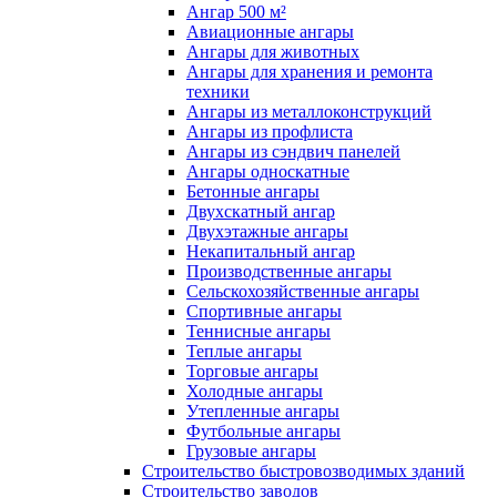
Ангар 500 м²
Авиационные ангары
Ангары для животных
Ангары для хранения и ремонта
техники
Ангары из металлоконструкций
Ангары из профлиста
Ангары из сэндвич панелей
Ангары односкатные
Бетонные ангары
Двухскатный ангар
Двухэтажные ангары
Некапитальный ангар
Производственные ангары
Сельскохозяйственные ангары
Спортивные ангары
Теннисные ангары
Теплые ангары
Торговые ангары
Холодные ангары
Утепленные ангары
Футбольные ангары
Грузовые ангары
Строительство быстровозводимых зданий
Строительство заводов