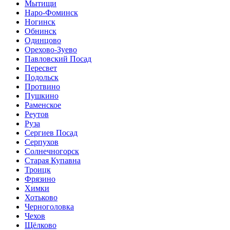
Мытищи
Наро-Фоминск
Ногинск
Обнинск
Одинцово
Орехово-Зуево
Павловский Посад
Пересвет
Подольск
Протвино
Пушкино
Раменское
Реутов
Руза
Сергиев Посад
Серпухов
Солнечногорск
Старая Купавна
Троицк
Фрязино
Химки
Хотьково
Черноголовка
Чехов
Щёлково