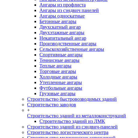
Ангары из профлиста
Ангары из сэндвич панелей
Ангары односкатные
Бетонные ангары
Двухскатный ангар
Двухэтажные ангары
Некапитальный ангар
Производственные ангары
Сельскохозяйственные ангары
Спортивные ангары
Теннисные ангары
Теплые ангары
Торговые ангары
Холодные ангары
Утепленные ангары
Футбольные ангары
Грузовые ангары
Строительство быстровозводимых зданий
Строительство заводов
+
Строительство зданий из металлоконструкций
Строительство зданий из ЛМК
Строительство зданий из сэндвич-панелей
Строительство логистического центра
Строительство медицинских учреждений