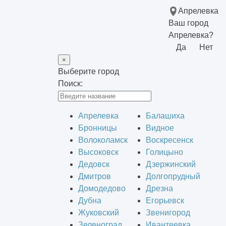
Апрелевка
Ваш город
Апрелевка?
Да
Нет
×
Выберите город
Поиск:
Апрелевка
Балашиха
Бронницы
Видное
Волоколамск
Воскресенск
Высоковск
Голицыно
Дедовск
Дзержинский
Дмитров
Долгопрудный
Домодедово
Дрезна
Дубна
Егорьевск
Жуковский
Звенигород
Зеленоград
Ивантеевка