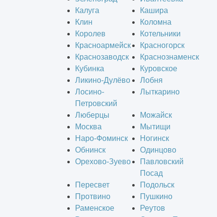
Калуга
Кашира
Клин
Коломна
Королев
Котельники
Красноармейск
Красногорск
Краснозаводск
Краснознаменск
Кубинка
Куровское
Ликино-Дулёво
Лобня
Лосино-
Лыткарино
Петровский
Люберцы
Можайск
Москва
Мытищи
Наро-Фоминск
Ногинск
Обнинск
Одинцово
Орехово-Зуево
Павловский
Посад
Пересвет
Подольск
Протвино
Пушкино
Раменское
Реутов