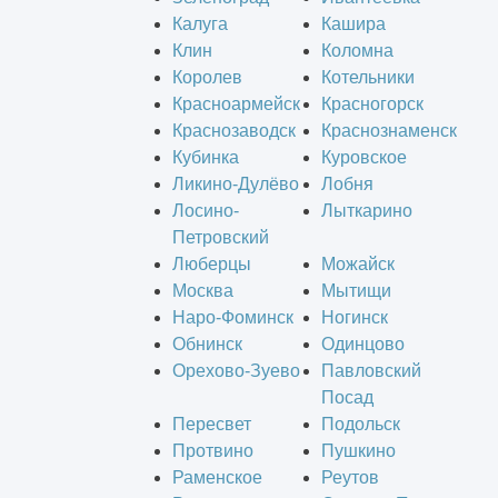
Калуга
Кашира
Клин
Коломна
Королев
Котельники
Красноармейск
Красногорск
Краснозаводск
Краснознаменск
Кубинка
Куровское
Ликино-Дулёво
Лобня
Лосино-
Лыткарино
Петровский
Люберцы
Можайск
Москва
Мытищи
Наро-Фоминск
Ногинск
Обнинск
Одинцово
Орехово-Зуево
Павловский
Посад
Пересвет
Подольск
Протвино
Пушкино
Раменское
Реутов