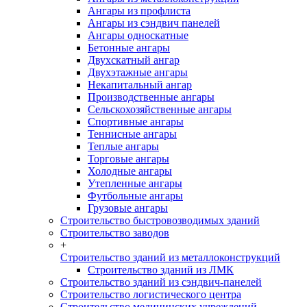
Ангары из профлиста
Ангары из сэндвич панелей
Ангары односкатные
Бетонные ангары
Двухскатный ангар
Двухэтажные ангары
Некапитальный ангар
Производственные ангары
Сельскохозяйственные ангары
Спортивные ангары
Теннисные ангары
Теплые ангары
Торговые ангары
Холодные ангары
Утепленные ангары
Футбольные ангары
Грузовые ангары
Строительство быстровозводимых зданий
Строительство заводов
+
Строительство зданий из металлоконструкций
Строительство зданий из ЛМК
Строительство зданий из сэндвич-панелей
Строительство логистического центра
Строительство медицинских учреждений