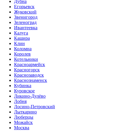
Дубна
Егорьевск
Жуковский
Звенигород
Зеленоград
Ивантеевка
Калуга
Кашира
Клин
Коломна
Королев
Котельники
Красноармейск
Красногорск
Краснозаводск
Краснознаменск
Кубинка
Куровское
Ликино-Дулёво
Лобня
Лосино-Петровский
Лыткарино
Люберцы
Можайск
Москва