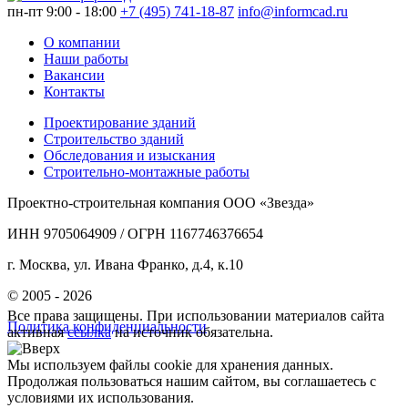
пн-пт 9:00 - 18:00
+7 (495) 741-18-87
info@informcad.ru
О компании
Наши работы
Вакансии
Контакты
Проектирование зданий
Строительство зданий
Обследования и изыскания
Строительно-монтажные работы
Проектно-строительная компания ООО «Звезда»
ИНН 9705064909 / ОГРН 1167746376654
г. Москва, ул. Ивана Франко, д.4, к.10
© 2005 - 2026
Все права защищены. При использовании материалов сайта
Политика конфиденциальности
активная
ссылка
на источник обязательна.
Мы используем файлы cookie для хранения данных.
Продолжая пользоваться нашим сайтом, вы соглашаетесь с
условиями их использования.