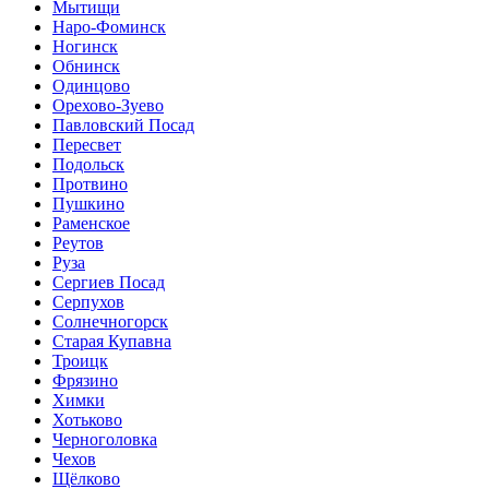
Мытищи
Наро-Фоминск
Ногинск
Обнинск
Одинцово
Орехово-Зуево
Павловский Посад
Пересвет
Подольск
Протвино
Пушкино
Раменское
Реутов
Руза
Сергиев Посад
Серпухов
Солнечногорск
Старая Купавна
Троицк
Фрязино
Химки
Хотьково
Черноголовка
Чехов
Щёлково