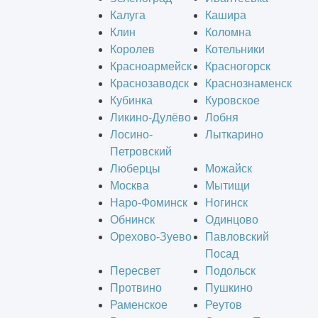
Калуга
Кашира
Клин
Коломна
Королев
Котельники
Красноармейск
Красногорск
Краснозаводск
Краснознаменск
Кубинка
Куровское
Ликино-Дулёво
Лобня
Лосино-
Лыткарино
Петровский
Люберцы
Можайск
Москва
Мытищи
Наро-Фоминск
Ногинск
Обнинск
Одинцово
Орехово-Зуево
Павловский
Посад
Пересвет
Подольск
Протвино
Пушкино
Раменское
Реутов