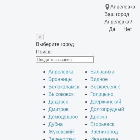
Апрелевка
Ваш город
Апрелевка?
Да
Нет
×
Выберите город
Поиск:
Апрелевка
Балашиха
Бронницы
Видное
Волоколамск
Воскресенск
Высоковск
Голицыно
Дедовск
Дзержинский
Дмитров
Долгопрудный
Домодедово
Дрезна
Дубна
Егорьевск
Жуковский
Звенигород
Зеленоград
Ивантеевка