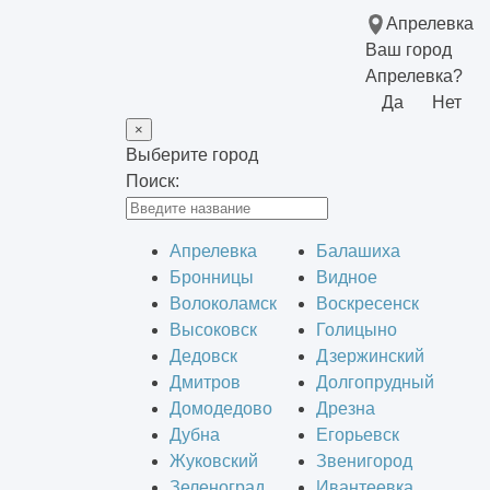
Апрелевка
Ваш город
Апрелевка?
Да
Нет
×
Выберите город
Поиск:
Апрелевка
Балашиха
Бронницы
Видное
Волоколамск
Воскресенск
Высоковск
Голицыно
Дедовск
Дзержинский
Дмитров
Долгопрудный
Домодедово
Дрезна
Дубна
Егорьевск
Жуковский
Звенигород
Зеленоград
Ивантеевка