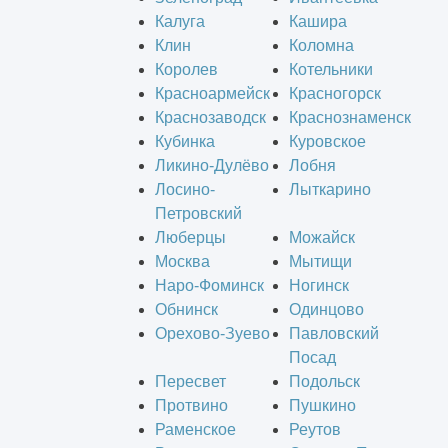
Калуга
Кашира
Клин
Коломна
Королев
Котельники
Красноармейск
Красногорск
Краснозаводск
Краснознаменск
Кубинка
Куровское
Ликино-Дулёво
Лобня
Лосино-
Лыткарино
Петровский
Люберцы
Можайск
Москва
Мытищи
Наро-Фоминск
Ногинск
Обнинск
Одинцово
Орехово-Зуево
Павловский
Посад
Пересвет
Подольск
Протвино
Пушкино
Раменское
Реутов