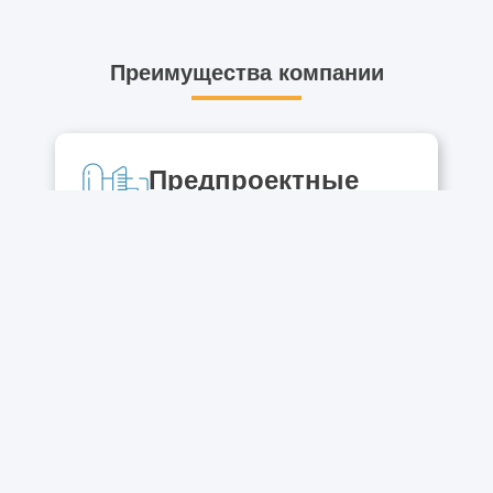
Преимущества компании
Предпроектные
работы
Выполняем предпроектные
работы, посадку здания.
Оцениваем предварительную
стоимость реализации объекта.
Проектная
документация