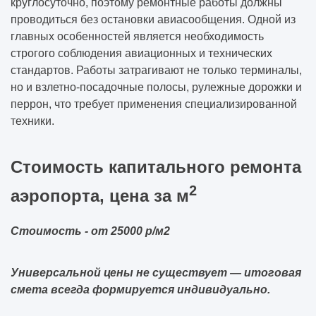
круглосуточно, поэтому ремонтные работы должны
решений без потери качества
проводиться без остановки авиасообщения. Одной из
главных особенностей является необходимость
Какие вопросы нужно задать компании ДО
строгого соблюдения авиационных и технических
подписания договора (чек-лист)
стандартов. Работы затрагивают не только терминалы,
но и взлетно-посадочные полосы, рулежные дорожки и
Как одно инженерное решение может
перрон, что требует применения специализированной
изменить весь объект
техники.
Какие решения нельзя отменить после
начала строительства
Стоимость капитального ремонта
2
аэропорта, цена за м
Как заказчик сам создаёт перерасход, а
потом винит подрядчика
Стоимость - от 25000 р/м2
Универсальной цены не существует — итоговая
смета всегда формируется индивидуально.