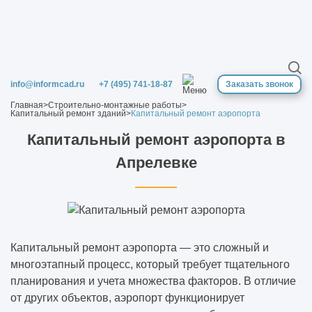
Как проходит строительство объекта под
ключ
Когда нужна реконструкция здания
info@informcad.ru
+7 (495) 741-18-87
Заказать звонок
Решения, которые выглядят красиво в
Главная
>
Строительно-монтажные работы
>
Pinterest, но плохо работают в реальности
Капитальный ремонт зданий
>
Капитальный ремонт аэропорта
Капитальный ремонт аэропорта в
Миф: «Проект нужен только для
согласований» — разбираем на примерах
Апрелевке
Почему дешёвый проект почти всегда
выходит самым дорогим
Где заказчики чаще всего теряют деньги,
Капитальный ремонт аэропорта — это сложный и
даже не заметив этого
многоэтапный процесс, который требует тщательного
планирования и учета множества факторов. В отличие
от других объектов, аэропорт функционирует
Экономия, которая реально работает: 5