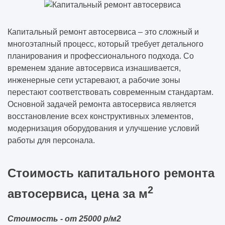
решений без потери качества
Какие вопросы нужно задать компании ДО
Капитальный ремонт автосервиса – это сложный и
подписания договора (чек-лист)
многоэтапный процесс, который требует детального
планирования и профессионального подхода. Со
Как одно инженерное решение может
временем здание автосервиса изнашивается,
изменить весь объект
инженерные сети устаревают, а рабочие зоны
перестают соответствовать современным стандартам.
Какие решения нельзя отменить после
Основной задачей ремонта автосервиса является
начала строительства
восстановление всех конструктивных элементов,
модернизация оборудования и улучшение условий
работы для персонала.
Как заказчик сам создаёт перерасход, а
потом винит подрядчика
Стоимость капитального ремонта
2
автосервиса, цена за м
Стоимость - от 25000 р/м2