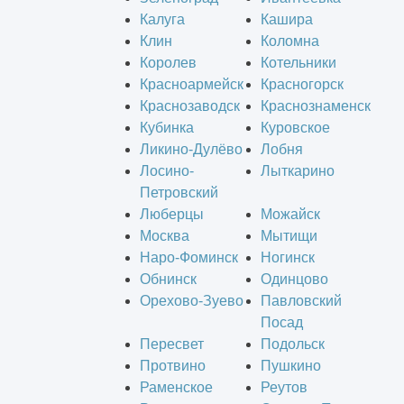
Калуга
Кашира
Клин
Коломна
Королев
Котельники
Красноармейск
Красногорск
Краснозаводск
Краснознаменск
Кубинка
Куровское
Ликино-Дулёво
Лобня
Лосино-
Лыткарино
Петровский
Люберцы
Можайск
Москва
Мытищи
Наро-Фоминск
Ногинск
Обнинск
Одинцово
Орехово-Зуево
Павловский
Посад
Пересвет
Подольск
Протвино
Пушкино
Раменское
Реутов