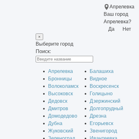
Апрелевка
Ваш город
Апрелевка?
Да
Нет
×
Выберите город
Поиск:
Апрелевка
Балашиха
Бронницы
Видное
Волоколамск
Воскресенск
Высоковск
Голицыно
Дедовск
Дзержинский
Дмитров
Долгопрудный
Домодедово
Дрезна
Дубна
Егорьевск
Жуковский
Звенигород
Зеленоград
Ивантеевка