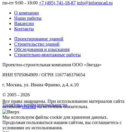
пн-пт 9:00 - 18:00
+7 (495) 741-18-87
info@informcad.ru
О компании
Наши работы
Вакансии
Контакты
Проектирование зданий
Строительство зданий
Обследования и изыскания
Строительно-монтажные работы
Проектно-строительная компания ООО «Звезда»
ИНН 9705064909 / ОГРН 1167746376654
г. Москва, ул. Ивана Франко, д.4, к.10
© 2005 - 2026
Все права защищены. При использовании материалов сайта
Политика конфиденциальности
активная
ссылка
на источник обязательна.
Мы используем файлы cookie для хранения данных.
Продолжая пользоваться нашим сайтом, вы соглашаетесь с
условиями их использования.