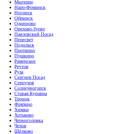
Мытищи
Наро-Фоминск
Ногинск
Обнинск
Одинцово
Орехово-Зуево
Павловский Посад
Пересвет
Подольск
Протвино
Пушкино
Раменское
Реутов
Руза
Сергиев Посад
Серпухов
Солнечногорск
Старая Купавна
Троицк
Фрязино
Химки
Хотьково
Черноголовка
Чехов
Щёлково