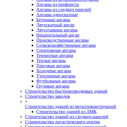
Ангары из профлиста
Ангары из сэндвич панелей
Ангары односкатные
Бетонные ангары
Двухскатный ангар
Двухэтажные ангары
Некапитальный ангар
Производственные ангары
Сельскохозяйственные ангары
Спортивные ангары
Теннисные ангары
Теплые ангары
Торговые ангары
Холодные ангары
Утепленные ангары
Футбольные ангары
Грузовые ангары
Строительство быстровозводимых зданий
Строительство заводов
+
Строительство зданий из металлоконструкций
Строительство зданий из ЛМК
Строительство зданий из сэндвич-панелей
Строительство логистического центра
Строительство медицинских учреждений