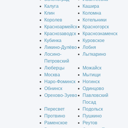
Калуга
Кашира
Клин
Коломна
Королев
Котельники
Красноармейск
Красногорск
Краснозаводск
Краснознаменск
Кубинка
Куровское
Ликино-Дулёво
Лобня
Лосино-
Лыткарино
Петровский
Люберцы
Можайск
Москва
Мытищи
Наро-Фоминск
Ногинск
Обнинск
Одинцово
Орехово-Зуево
Павловский
Посад
Пересвет
Подольск
Протвино
Пушкино
Раменское
Реутов