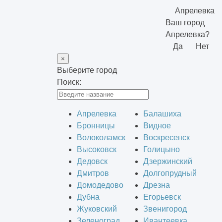
Апрелевка
Ваш город
Апрелевка?
Да
Нет
×
Выберите город
Поиск:
Апрелевка
Балашиха
Бронницы
Видное
Волоколамск
Воскресенск
Высоковск
Голицыно
Дедовск
Дзержинский
Дмитров
Долгопрудный
Домодедово
Дрезна
Дубна
Егорьевск
Жуковский
Звенигород
Зеленоград
Ивантеевка