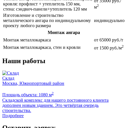
от 35000 руб./
кровля: профлист + утеплитель 150 мм,
2
м
стена: сэндвич-панели+утеплитель 120 мм
Изготовление и строительство
металлического ангара по индивидуальному
индивидуально
проекту любого размера
Монтаж ангара
Монтаж металлокаркаса
от 65000 руб./т
2
Монтаж металлокаркаса, стен и кровли
от 1500 руб./м
Наши работы
Склад
Москва, Южнопортовый район
2
Площадь объекта: 1080 м
П
Складской комплекс для нашего постоянного клиента
Б
дополнен новым зданием. Это четвёртая очередь
м
строительства.
Подробнее
Оставить заявку