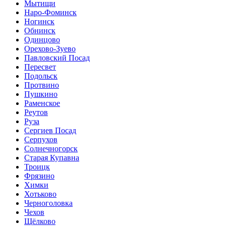
Мытищи
Наро-Фоминск
Ногинск
Обнинск
Одинцово
Орехово-Зуево
Павловский Посад
Пересвет
Подольск
Протвино
Пушкино
Раменское
Реутов
Руза
Сергиев Посад
Серпухов
Солнечногорск
Старая Купавна
Троицк
Фрязино
Химки
Хотьково
Черноголовка
Чехов
Щёлково