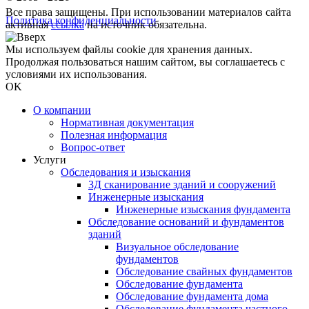
Все права защищены. При использовании материалов сайта
Политика конфиденциальности
активная
ссылка
на источник обязательна.
Мы используем файлы cookie для хранения данных.
Продолжая пользоваться нашим сайтом, вы соглашаетесь с
условиями их использования.
OK
О компании
Нормативная документация
Полезная информация
Вопрос-ответ
Услуги
Обследования и изыскания
3Д сканирование зданий и сооружений
Инженерные изыскания
Инженерные изыскания фундамента
Обследование оснований и фундаментов
зданий
Визуальное обследование
фундаментов
Обследование свайных фундаментов
Обследование фундамента
Обследование фундамента дома
Обследование фундамента частного