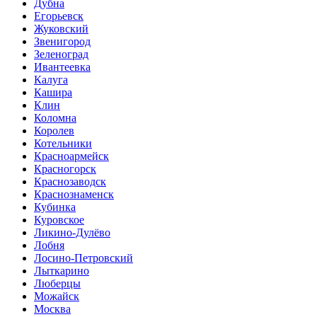
Дубна
Егорьевск
Жуковский
Звенигород
Зеленоград
Ивантеевка
Калуга
Кашира
Клин
Коломна
Королев
Котельники
Красноармейск
Красногорск
Краснозаводск
Краснознаменск
Кубинка
Куровское
Ликино-Дулёво
Лобня
Лосино-Петровский
Лыткарино
Люберцы
Можайск
Москва