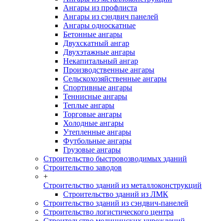
Ангары из профлиста
Ангары из сэндвич панелей
Ангары односкатные
Бетонные ангары
Двухскатный ангар
Двухэтажные ангары
Некапитальный ангар
Производственные ангары
Сельскохозяйственные ангары
Спортивные ангары
Теннисные ангары
Теплые ангары
Торговые ангары
Холодные ангары
Утепленные ангары
Футбольные ангары
Грузовые ангары
Строительство быстровозводимых зданий
Строительство заводов
+
Строительство зданий из металлоконструкций
Строительство зданий из ЛМК
Строительство зданий из сэндвич-панелей
Строительство логистического центра
Строительство медицинских учреждений