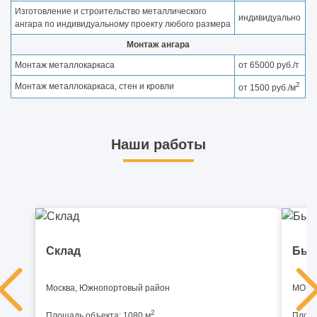
Изготовление и строительство металлического
индивидуально
ангара по индивидуальному проекту любого размера
Монтаж ангара
Монтаж металлокаркаса
от 65000 руб./т
2
Монтаж металлокаркаса, стен и кровли
от 1500 руб./м
Наши работы
Склад
Быс
Москва, Южнопортовый район
МО, И
2
Площадь объекта: 1080 м
Площа