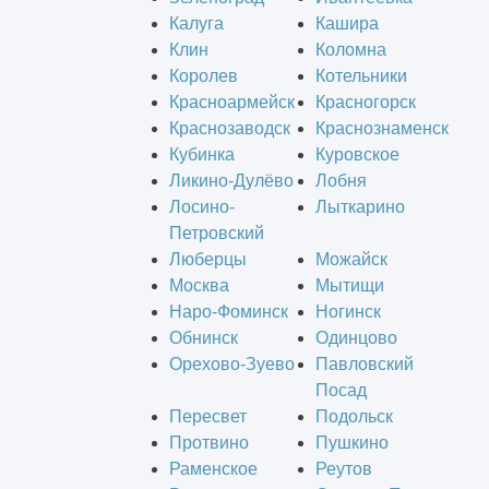
Калуга
Кашира
Клин
Коломна
Королев
Котельники
Красноармейск
Красногорск
Краснозаводск
Краснознаменск
Кубинка
Куровское
Ликино-Дулёво
Лобня
Лосино-
Лыткарино
Петровский
Люберцы
Можайск
Москва
Мытищи
Наро-Фоминск
Ногинск
Обнинск
Одинцово
Орехово-Зуево
Павловский
Посад
Пересвет
Подольск
Протвино
Пушкино
Раменское
Реутов