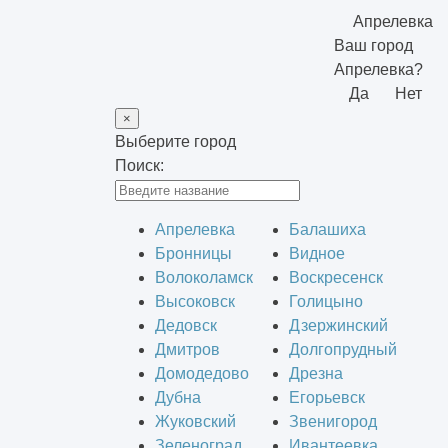
Апрелевка
Ваш город
Апрелевка?
Да
Нет
×
Выберите город
Поиск:
Апрелевка
Балашиха
Бронницы
Видное
Волоколамск
Воскресенск
Высоковск
Голицыно
Дедовск
Дзержинский
Дмитров
Долгопрудный
Домодедово
Дрезна
Дубна
Егорьевск
Жуковский
Звенигород
Зеленоград
Ивантеевка