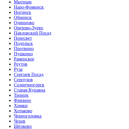
Мытищи
Наро-Фоминск
Ногинск
Обнинск
Одинцово
Орехово-Зуево
Павловский Посад
Пересвет
Подольск
Протвино
Пушкино
Раменское
Реутов
Руза
Сергиев Посад
Серпухов
Солнечногорск
Старая Купавна
Троицк
Фрязино
Химки
Хотьково
Черноголовка
Чехов
Щёлково