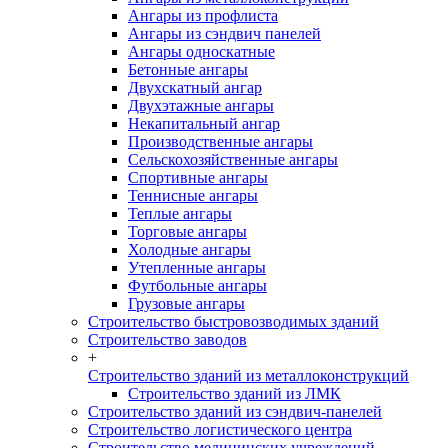
Ангары из профлиста
Ангары из сэндвич панелей
Ангары односкатные
Бетонные ангары
Двухскатный ангар
Двухэтажные ангары
Некапитальный ангар
Производственные ангары
Сельскохозяйственные ангары
Спортивные ангары
Теннисные ангары
Теплые ангары
Торговые ангары
Холодные ангары
Утепленные ангары
Футбольные ангары
Грузовые ангары
Строительство быстровозводимых зданий
Строительство заводов
+
Строительство зданий из металлоконструкций
Строительство зданий из ЛМК
Строительство зданий из сэндвич-панелей
Строительство логистического центра
Строительство медицинских учреждений