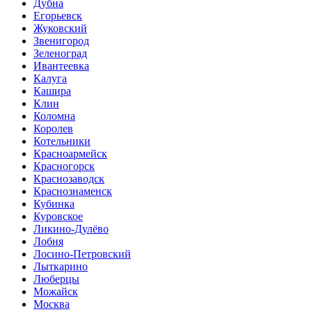
Дубна
Егорьевск
Жуковский
Звенигород
Зеленоград
Ивантеевка
Калуга
Кашира
Клин
Коломна
Королев
Котельники
Красноармейск
Красногорск
Краснозаводск
Краснознаменск
Кубинка
Куровское
Ликино-Дулёво
Лобня
Лосино-Петровский
Лыткарино
Люберцы
Можайск
Москва