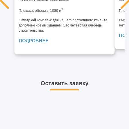
2
Площадь объекта: 1080 м
Площа
Складской комплекс для нашего постоянного клиента
Быстр
дополнен новым зданием. Это четвёртая очередь
метал
строительства.
ПОД
ПОДРОБНЕЕ
Оставить заявку
Инженеры нашей компании оперативно и качественно
предоставят Вам консультацию.