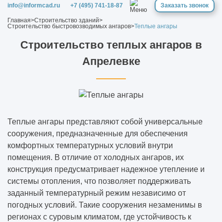
Какие вопросы нужно задать компании ДО
info@informcad.ru
+7 (495) 741-18-87
Заказать звонок
подписания договора (чек-лист)
Главная
>
Строительство зданий
>
Строительство быстровозводимых ангаров
>
Теплые ангары
Как одно инженерное решение может
Строительство теплых ангаров в
изменить весь объект
Апрелевке
Какие решения нельзя отменить после
начала строительства
Как заказчик сам создаёт перерасход, а
Теплые ангары представляют собой универсальные
потом винит подрядчика
сооружения, предназначенные для обеспечения
комфортных температурных условий внутри
помещения. В отличие от холодных ангаров, их
конструкция предусматривает надежное утепление и
системы отопления, что позволяет поддерживать
заданный температурный режим независимо от
погодных условий. Такие сооружения незаменимы в
регионах с суровым климатом, где устойчивость к