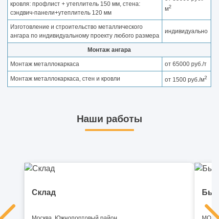
кровля: профлист + утеплитель 150 мм, стена:
2
м
сэндвич-панели+утеплитель 120 мм
Изготовление и строительство металлического
индивидуально
ангара по индивидуальному проекту любого размера
Монтаж ангара
Монтаж металлокаркаса
от 65000 руб./т
2
Монтаж металлокаркаса, стен и кровли
от 1500 руб./м
Наши работы
Склад
Быс
Москва, Южнопортовый район
МО, И