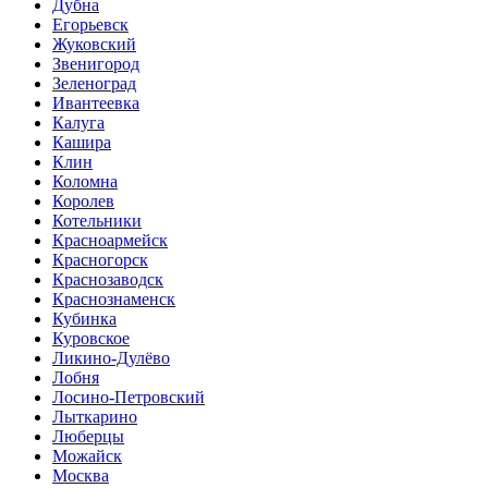
Дубна
Егорьевск
Жуковский
Звенигород
Зеленоград
Ивантеевка
Калуга
Кашира
Клин
Коломна
Королев
Котельники
Красноармейск
Красногорск
Краснозаводск
Краснознаменск
Кубинка
Куровское
Ликино-Дулёво
Лобня
Лосино-Петровский
Лыткарино
Люберцы
Можайск
Москва