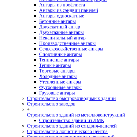
Ангары из профлиста
Ангары из сэндвич панелей
Ангары односкатные
Бетонные ангары
Двухскатный ангар
Двухэтажные ангары
Некапитальный ангар
Производственные ангары
Сельскохозяйственные ангары
Спортивные ангары
Теннисные ангары
Теплые ангары
Торговые ангары
Холодные ангары
Утепленные ангары
Футбольные ангары
Грузовые ангары
Строительство быстровозводимых зданий
Строительство заводов
+
Строительство зданий из металлоконструкций
Строительство зданий из ЛМК
Строительство зданий из сэндвич-панелей
Строительство логистического центра
Строительство медицинских учреждений