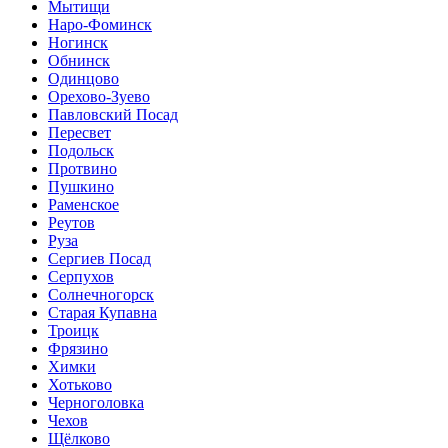
Мытищи
Наро-Фоминск
Ногинск
Обнинск
Одинцово
Орехово-Зуево
Павловский Посад
Пересвет
Подольск
Протвино
Пушкино
Раменское
Реутов
Руза
Сергиев Посад
Серпухов
Солнечногорск
Старая Купавна
Троицк
Фрязино
Химки
Хотьково
Черноголовка
Чехов
Щёлково