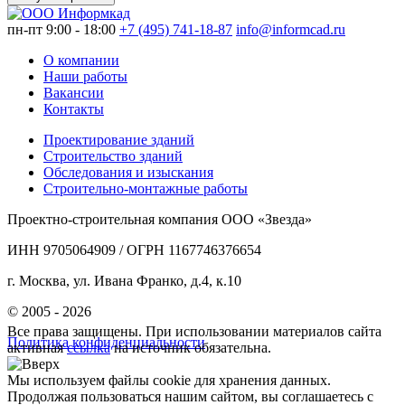
пн-пт 9:00 - 18:00
+7 (495) 741-18-87
info@informcad.ru
О компании
Наши работы
Вакансии
Контакты
Проектирование зданий
Строительство зданий
Обследования и изыскания
Строительно-монтажные работы
Проектно-строительная компания ООО «Звезда»
ИНН 9705064909 / ОГРН 1167746376654
г. Москва, ул. Ивана Франко, д.4, к.10
© 2005 - 2026
Все права защищены. При использовании материалов сайта
Политика конфиденциальности
активная
ссылка
на источник обязательна.
Мы используем файлы cookie для хранения данных.
Продолжая пользоваться нашим сайтом, вы соглашаетесь с