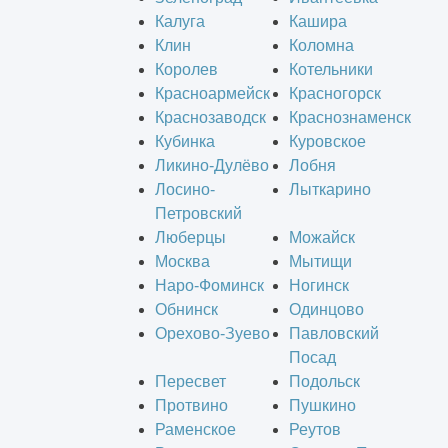
Калуга
Кашира
Клин
Коломна
Королев
Котельники
Красноармейск
Красногорск
Краснозаводск
Краснознаменск
Кубинка
Куровское
Ликино-Дулёво
Лобня
Лосино-
Лыткарино
Петровский
Люберцы
Можайск
Москва
Мытищи
Наро-Фоминск
Ногинск
Обнинск
Одинцово
Орехово-Зуево
Павловский
Посад
Пересвет
Подольск
Протвино
Пушкино
Раменское
Реутов