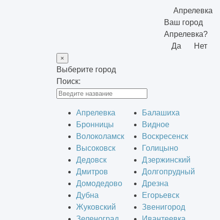
Апрелевка
Ваш город
Апрелевка?
Да
Нет
×
Выберите город
Поиск:
Апрелевка
Балашиха
Бронницы
Видное
Волоколамск
Воскресенск
Высоковск
Голицыно
Дедовск
Дзержинский
Дмитров
Долгопрудный
Домодедово
Дрезна
Дубна
Егорьевск
Жуковский
Звенигород
Зеленоград
Ивантеевка