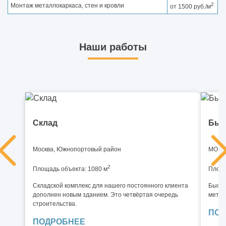
2
Монтаж металлокаркаса, стен и кровли
от 1500 руб./м
Наши работы
Склад
Быс
Москва, Южнопортовый район
МО, И
2
Площадь объекта: 1080 м
Площа
Складской комплекс для нашего постоянного клиента
Быстр
дополнен новым зданием. Это четвёртая очередь
метал
строительства.
ПОД
ПОДРОБНЕЕ