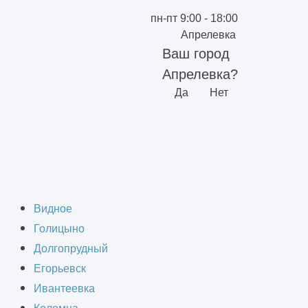
пн-пт 9:00 - 18:00
Апрелевка
Ваш город
Апрелевка?
Да
Нет
лада в Апрелевке
Видное
Голицыно
Долгопрудный
Егорьевск
Ивантеевка
ности продуктов питания на всех