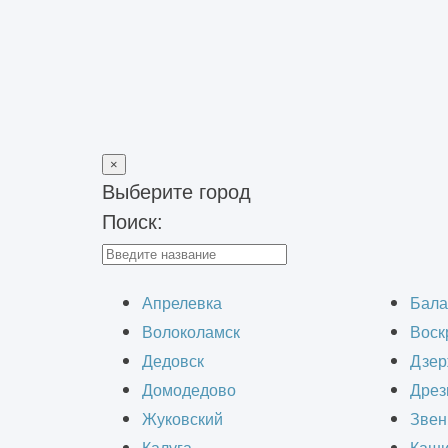
×
Выберите город
Поиск:
Главная
>
Строительство зданий
>
Строительство складов
>
П
Строительство п
Апрелевка
Бала
Волоколамск
Воск
Дедовск
Дзер
Домодедово
Дрез
Жуковский
Звен
Продовольственные склады играют к