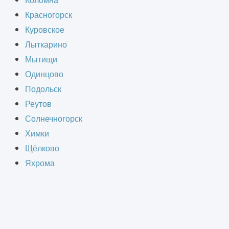
Коломна
ности, розничной и оптовой
Красногорск
 продукцию, но и обеспечивать её
Куровское
Лыткарино
Мытищи
Одинцово
Подольск
Реутов
СТВА
Солнечногорск
Химки
Щёлково
Яхрома
счёт