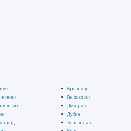
родовольственный склад
родоволсьтвенного ск
шиха
Бронницы
ресенск
Высоковск
жинский
Дмитров
на
Дубна
игород
Зеленоград
лючевую роль в обеспечении качества и сохран