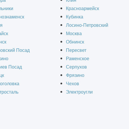
ира
Клин
Эти объекты востребованы в пищевой промышлен
льники
Красноармейск
нного питания. Они помогают не только хранить
нознаменск
Кубинка
я
Лосино-Петровский
йск
Москва
нск
Обнинск
овский Посад
Пересвет
ино
Раменское
СЧИТАТЬ СТОИМОСТЬ СТРОИТЕЛЬ
иев Посад
Серпухов
цк
Фрязино
оголовка
Чехов
тросталь
Электроугли
Получить ра