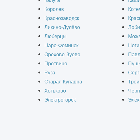
Калуга
Каш
этапах их логистической цепочки. 
Королев
Коте
торговле, а также в сфере обществе
Краснозаводск
Крас
обработку, распределение и учет.
Ликино-Дулёво
Лобн
Люберцы
Можа
Наро-Фоминск
Ноги
Орехово-Зуево
Павл
Протвино
Пушк
РАС
Руза
Серг
Старая Купавна
Трои
Хотьково
Черн
Электрогорск
Элек