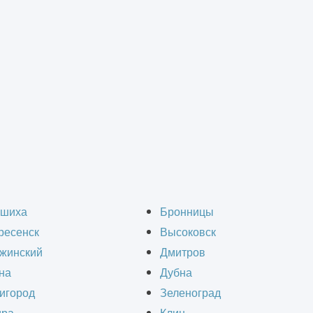
Контакты
шиха
Бронницы
ресенск
Высоковск
жинский
Дмитров
Электронная почта
График 
на
Дубна
игород
Зеленоград
info@informcad.ru
пн-пт 