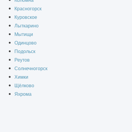
Коломна
Красногорск
Куровское
Лыткарино
Мытищи
Одинцово
Подольск
Реутов
Солнечногорск
Химки
 профессиональной консультацией!
Щёлково
атной связи и задайте вопрос.
Яхрома