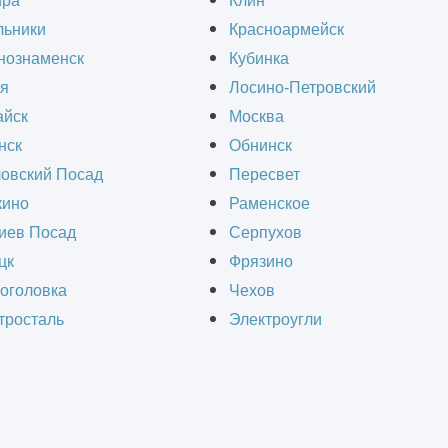
ира
Клин
Адрес
льники
Красноармейск
нознаменск
г. Москва, ул. Ивана
Кубинка
я
Лосино-Петровский
Франко, д.4, к.10
йск
Москва
нск
Обнинск
овский Посад
Пересвет
Оставить заявку
ино
Раменское
иев Посад
Серпухов
цк
Фрязино
планируете построить здание? Обращайтесь за
оголовка
Чехов
ммерческое предложение. Заполните форму обр
тросталь
Электроугли