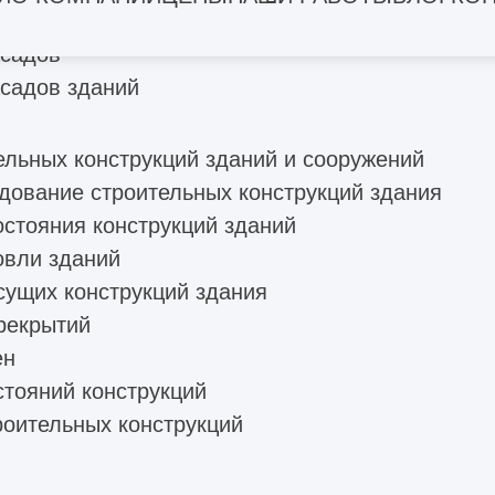
льного ремонта
асадов
садов зданий
ельных конструкций зданий и сооружений
дование строительных конструкций здания
остояния конструкций зданий
овли зданий
сущих конструкций здания
рекрытий
ен
стояний конструкций
роительных конструкций