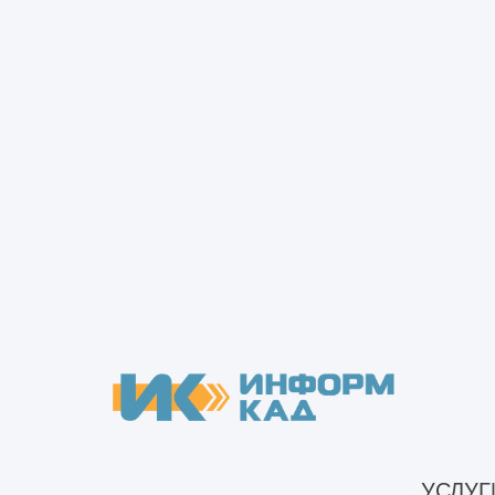
Обследование технического со
Строительно-техническое обс
Строительно-техническое обс
Строительно-техническое обс
Техническое обследование жи
Техническое обследование зд
Техническое обследование зд
Техническое обследование мно
Техническое обследование об
Техническое обследование объ
Техническое обследование об
Техническое обследование пр
Техническое обследование п
Техническое обследование со
УСЛУГ