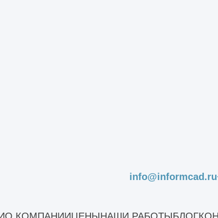
стояния строительного объекта
ледование
ледование дома
ледование зданий
лых зданий
аний для реконструкции
ания школы
гоэтажного каркасного здания
щественных зданий
екта капитального строительства
ъектов незавершенного строительства
оизводственных зданий
info@informcad.ru
ромышленных зданий
стояния сооружений
И
О КОМПАНИИ
ЦЕНЫ
НАШИ РАБОТЫ
БЛОГ
КОН