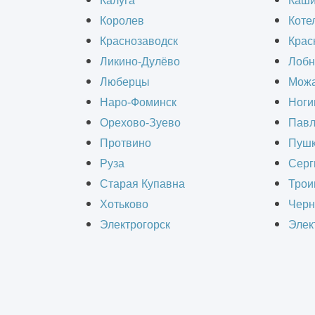
Калуга
Каш
Королев
Коте
Краснозаводск
Крас
Ликино-Дулёво
Лобн
Люберцы
Можа
Наро-Фоминск
Ноги
Орехово-Зуево
Павл
Протвино
Пушк
Руза
Серг
Старая Купавна
Трои
Требуются проектные услуги или 
Хотьково
Черн
Подготовим индивидуальное ко
Электрогорск
Элек