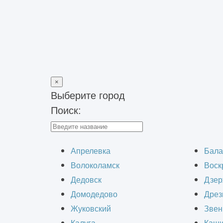
×
Выберите город
Поиск:
Главная
>
Контакты
Апрелевка
Бала
Волоколамск
Воск
Дедовск
Дзер
Телефон
Домодедово
Дрез
Жуковский
Звен
+7 (495) 741-18-87