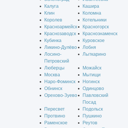
Калуга
Кашира
Клин
Коломна
Королев
Котельники
Красноармейск
Красногорск
Краснозаводск
Краснознаменск
Кубинка
Куровское
Ликино-Дулёво
Лобня
Лосино-
Лыткарино
Петровский
Люберцы
Можайск
Москва
Мытищи
Наро-Фоминск
Ногинск
Обнинск
Одинцово
Орехово-Зуево
Павловский
Посад
Пересвет
Подольск
Протвино
Пушкино
Раменское
Реутов