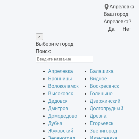
Апрелевка
Ваш город
Апрелевка?
Да
Нет
×
Выберите город
Поиск:
Апрелевка
Балашиха
Бронницы
Видное
Волоколамск
Воскресенск
Высоковск
Голицыно
Дедовск
Дзержинский
Дмитров
Долгопрудный
Домодедово
Дрезна
Дубна
Егорьевск
Жуковский
Звенигород
Зеленоград
Ивантеевка